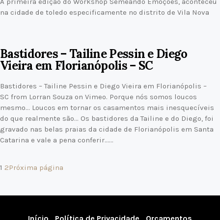
A primeira edição do Workshop Semeando Emoções, aconteceu
na cidade de toledo especificamente no distrito de Vila Nova
Bastidores – Tailine Pessin e Diego
Vieira em Florianópolis – SC
Bastidores – Tailine Pessin e Diego Vieira em Florianópolis –
SC from Lorran Souza on Vimeo. Porque nós somos loucos
mesmo… Loucos em tornar os casamentos mais inesquecíveis
do que realmente são… Os bastidores da Tailine e do Diego, foi
gravado nas belas praias da cidade de Florianópolis em Santa
Catarina e vale a pena conferir……
1
2
Próxima página
Início
Política de Privacidade
Orçamentos