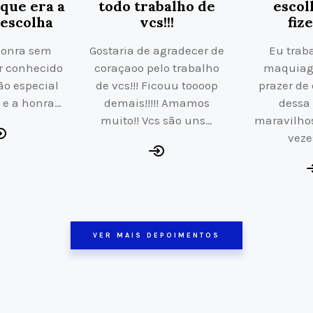
que era a
todo trabalho de
escol
escolha
vcs!!!
fiz
honra sem
Gostaria de agradecer de
Eu trab
r conhecido
coraçaoo pelo trabalho
maquiage
ão especial
de vcs!!! Ficouu toooop
prazer de 
 e a honra…
demais!!!!! Amamos
dessa
muito!! Vcs são uns…
maravilho
veze
VER MAIS DEPOIMENTOS