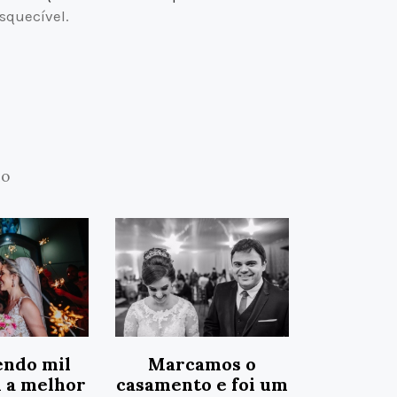
squecível.
ho
ndo mil
Marcamos o
i a melhor
casamento e foi um