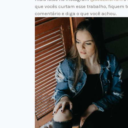
que vocês curtam esse trabalho, fiquem t
comentário e diga o que você achou.