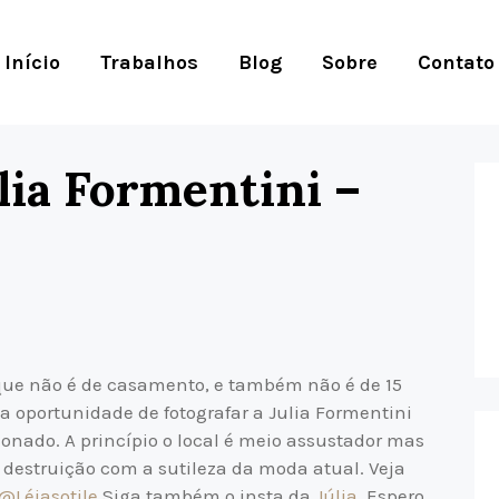
Início
Trabalhos
Blog
Sobre
Contato
lia Formentini –
que não é de casamento, e também não é de 15
 a oportunidade de fotografar a Julia Formentini
nado. A princípio o local é meio assustador mas
 destruição com a sutileza da moda atual. Veja
@Léiasotile
Siga também o insta da
Júlia.
Espero